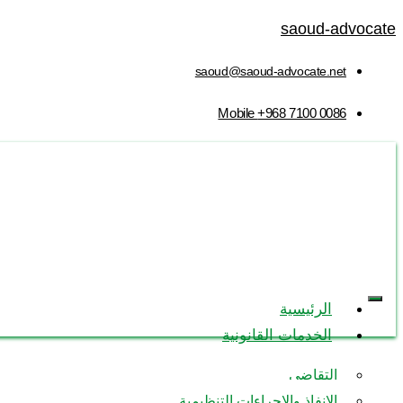
saoud-advocate
saoud@saoud-advocate.net
Mobile
+968 7100 0086
الرئيسية
الخدمات القانونية
التقاضي
محامي
الإنفاذ والإجراءات التنظيمية