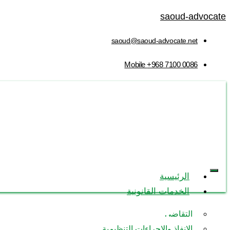
saoud-advocate
saoud@saoud-advocate.net
Mobile
+968 7100 0086
الرئيسية
الخدمات القانونية
التقاضي
اللوائح
الجمركية
الإنفاذ والإجراءات التنظيمية